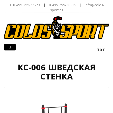
8 495 255-55-79
|
8 495 255-30-95
|
info@colos-
sport.ru
0
КС-006 ШВЕДСКАЯ
СТЕНКА