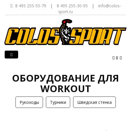
8 495 255-55-79
|
8 495 255-30-95
|
info@colos-
sport.ru
0
ОБОРУДОВАНИЕ ДЛЯ
WORKOUT
Рукоходы
Турники
Шведская стенка